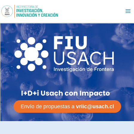
Ir
al
contenido
Envío de propuestas a
vriic@usach.cl