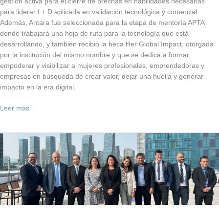
gestión activa para el cierre de brechas en habilidades necesarias
para liderar I + D aplicada en validación tecnológica y comercial.
Además, Antara fue seleccionada para la etapa de mentoría APTA
donde trabajará una hoja de ruta para la tecnología que está
desarrollando, y también recibió la beca Her Global Impact, otorgada
por la institución del mismo nombre y que se dedica a formar,
empoderar y visibilizar a mujeres profesionales, emprendedoras y
empresas en búsqueda de crear valor, dejar una huella y generar
impacto en la era digital.
Leer más ”
Delegación
de
la
Vriic
visitó
ecosistema
de
innovación