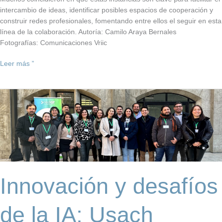
intercambio de ideas, identificar posibles espacios de cooperación y
construir redes profesionales, fomentando entre ellos el seguir en esta
línea de la colaboración. Autoría: Camilo Araya Bernales
Fotografías: Comunicaciones Vriic
Leer más ”
Innovación
y
desafíos
de
la
IA:
Usach
participó
Innovación y desafíos
en
encuentro
de
de la IA: Usach
la