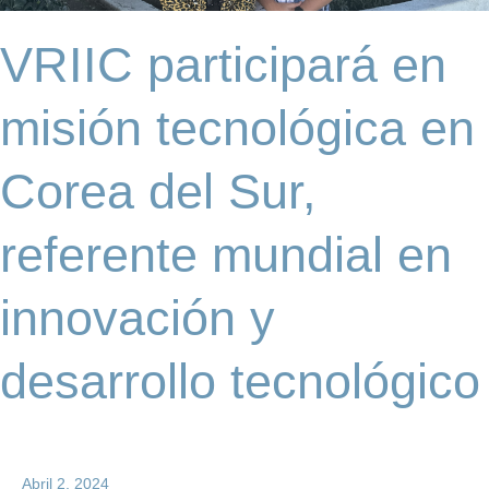
Corea
del
VRIIC participará en
Sur,
referente
mundial
misión tecnológica en
en
innovación
Corea del Sur,
y
desarrollo
tecnológico
referente mundial en
innovación y
desarrollo tecnológico
Abril 2, 2024