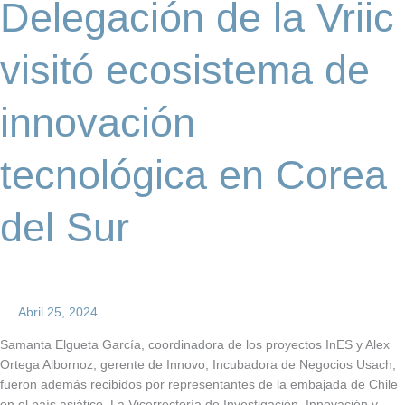
Delegación de la Vriic
tecnológica
en
Corea
visitó ecosistema de
del
Sur
innovación
tecnológica en Corea
del Sur
Abril 25, 2024
Samanta Elgueta García, coordinadora de los proyectos InES y Alex
Ortega Albornoz, gerente de Innovo, Incubadora de Negocios Usach,
fueron además recibidos por representantes de la embajada de Chile
en el país asiático. La Vicerrectoría de Investigación, Innovación y