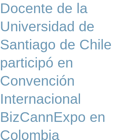
Docente de la
participó
en
Convención
Universidad de
Internacional
BizCannExpo
Santiago de Chile
en
Colombia
participó en
Convención
Internacional
BizCannExpo en
Colombia