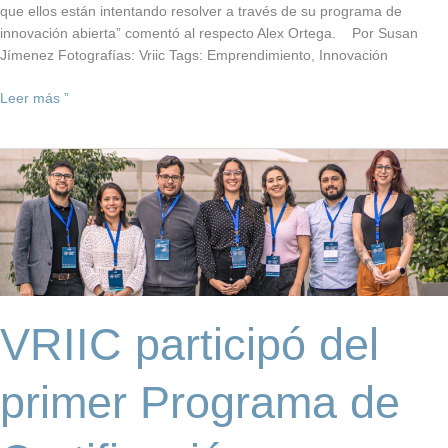
que ellos están intentando resolver a través de su programa de
innovación abierta” comentó al respecto Alex Ortega. Por Susan
Jímenez Fotografías: Vriic Tags: Emprendimiento, Innovación
Leer más ”
VRIIC
participó
del
primer
Programa
de
Certificación
en
VRIIC participó del
Gestión
Tecnológica
“Technology
primer Programa de
Manager
Academy”
de