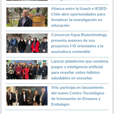
Alianza entre la Usach e IESED-
Chile abre oportunidades para
fortalecer la investigación en
educación
Consorcio Aqua Biotechnology
presenta avances de sus
proyectos I+D orientados a la
acuicultura sostenible
Lanzan plataforma que combina
juegos e inteligencia artificial
para enseñar sobre hábitos
saludables en escuelas
Vriic participa en lanzamiento
del nuevo Centro Tecnológico
de Innovación en Envases y
Embalajes