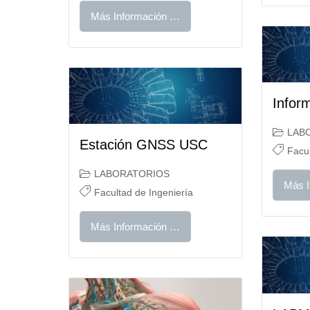
Más Información …
Inform
LAB
Estación GNSS USC
Facul
LABORATORIOS
Más I
Facultad de Ingeniería
Más Información …