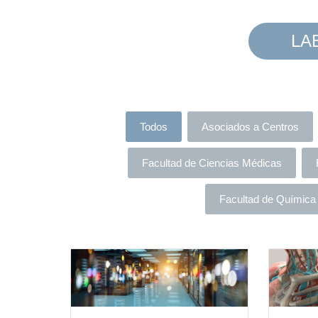
LA
Todos
Asociados a Centros
Facultad de Ciencias Médicas
Facultad de Química 