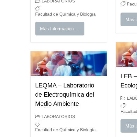
LABORATORIOS
Facul
Facultad de Química y Biología
Más I
Más Información …
LEB –
LEQMA – Laboratorio
Ecolog
de Electroquímica del
LAB
Medio Ambiente
Facultad
LABORATORIOS
Más I
Facultad de Química y Biología