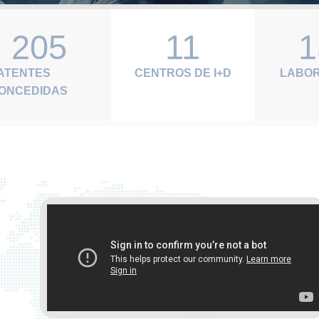
205
11
1
ATENTES
CENTROS DE I+D
LABOR
ONCEDIDAS