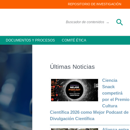
REPOSITORIO DE INVESTIGACIÓN
Bus
Buscador de contenidos
→
DOCUMENTOS Y PROCESOS
COMITÉ ÉTICA
Últimas Noticias
Ciencia
Snack
competirá
por el Premio
Cultura
Científica 2026 como Mejor Podcast de
Divulgación Científica
Alianza entre