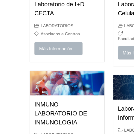
Laboratorio de I+D
Labora
CECTA
Celula
LABORATORIOS
LAB
Asociados a Centros
Faculta
Más Información …
Más I
INMUNO –
Labor
LABORATORIO DE
Infor
INMUNOLOGIA
LAB