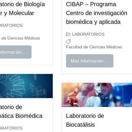
torio de Biología
CIBAP – Programa
r y Molecular
Centro de investigación
biomédica y aplicada
ORATORIOS
LABORATORIOS
d de Ciencias Médicas
Facultad de Ciencias Médicas
nformación …
Más Información …
atorio de
mática Biomédica
Laboratorio de
Biocatálisis
ORATORIOS