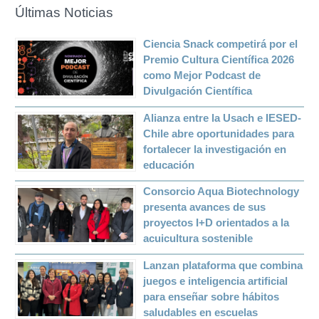
Últimas Noticias
Ciencia Snack competirá por el
Premio Cultura Científica 2026
como Mejor Podcast de
Divulgación Científica
Alianza entre la Usach e IESED-
Chile abre oportunidades para
fortalecer la investigación en
educación
Consorcio Aqua Biotechnology
presenta avances de sus
proyectos I+D orientados a la
acuicultura sostenible
Lanzan plataforma que combina
juegos e inteligencia artificial
para enseñar sobre hábitos
saludables en escuelas