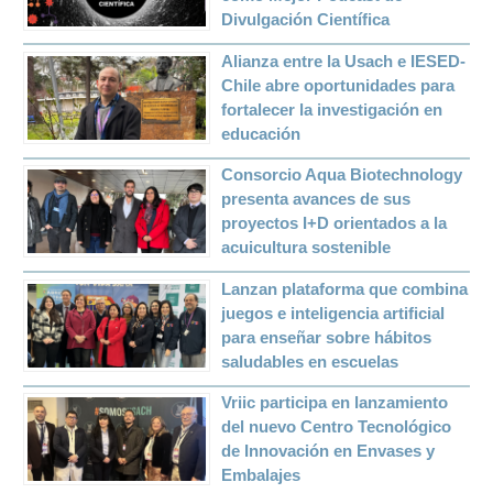
Divulgación Científica
Alianza entre la Usach e IESED-
Chile abre oportunidades para
fortalecer la investigación en
educación
Consorcio Aqua Biotechnology
presenta avances de sus
proyectos I+D orientados a la
acuicultura sostenible
Lanzan plataforma que combina
juegos e inteligencia artificial
para enseñar sobre hábitos
saludables en escuelas
Vriic participa en lanzamiento
del nuevo Centro Tecnológico
de Innovación en Envases y
Embalajes