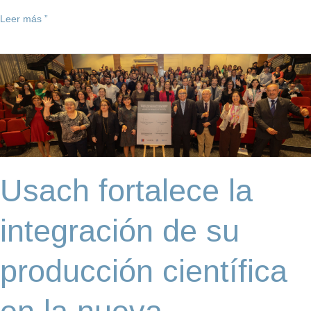
Leer más ”
Usach
fortalece
la
integración
de
su
producción
científica
Usach fortalece la
en
la
nueva
integración de su
plataforma
nacional
Espacio
producción científica
Ciencia