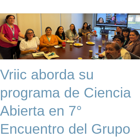
Vriic
aborda
su
programa
de
Ciencia
Abierta
en
Vriic aborda su
7°
Encuentro
del
programa de Ciencia
Grupo
de
Abierta en 7°
Interés
en
Ciencia
Encuentro del Grupo
Abierta