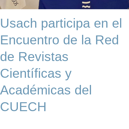
de
la
Red
Usach participa en el
de
Revistas
Científicas
Encuentro de la Red
y
Académicas
del
de Revistas
CUECH
Científicas y
Académicas del
CUECH