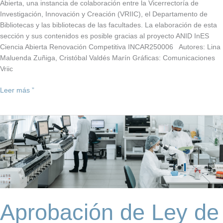
Abierta, una instancia de colaboración entre la Vicerrectoría de
Investigación, Innovación y Creación (VRIIC), el Departamento de
Bibliotecas y las bibliotecas de las facultades. La elaboración de esta
sección y sus contenidos es posible gracias al proyecto ANID InES
Ciencia Abierta Renovación Competitiva INCAR250006 Autores: Lina
Maluenda Zuñiga, Cristóbal Valdés Marín Gráficas: Comunicaciones
Vriic
Leer más ”
Aprobación
de
Ley
de
Transferencia
de
Tecnología
y
Aprobación de Ley de
Conocimiento
refuerza