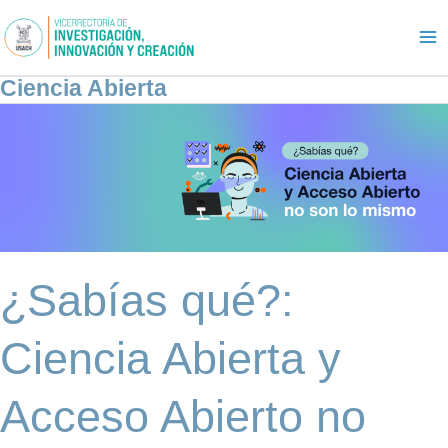
Ir
al
contenido
Ciencia Abierta
¿Sabías
qué?:
Ciencia
Abierta
y
Acceso
Abierto
no
¿Sabías qué?:
son
lo
mismo
Ciencia Abierta y
Acceso Abierto no