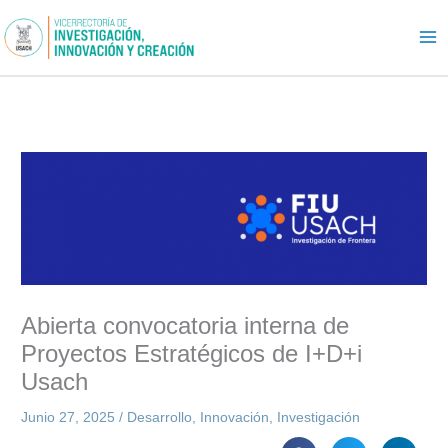
Ir
al
contenido
Abierta convocatoria interna de
Proyectos Estratégicos de I+D+i
Usach
Junio 27, 2025
/
Desarrollo
,
Innovación
,
Investigación