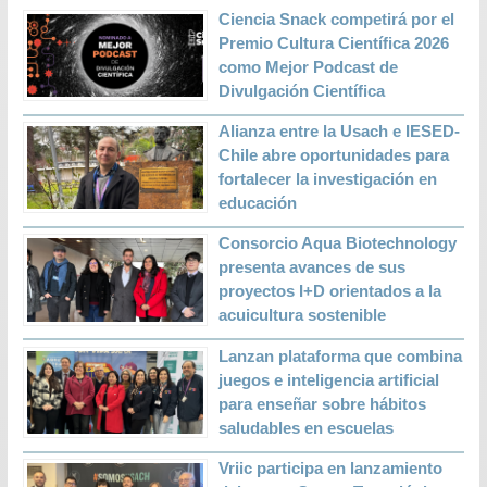
Ciencia Snack competirá por el
Premio Cultura Científica 2026
como Mejor Podcast de
Divulgación Científica
Alianza entre la Usach e IESED-
Chile abre oportunidades para
fortalecer la investigación en
educación
Consorcio Aqua Biotechnology
presenta avances de sus
proyectos I+D orientados a la
acuicultura sostenible
Lanzan plataforma que combina
juegos e inteligencia artificial
para enseñar sobre hábitos
saludables en escuelas
Vriic participa en lanzamiento