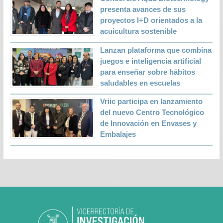
presenta avances de sus
proyectos I+D orientados a la
acuicultura sostenible
Lanzan plataforma que combina
juegos e inteligencia artificial
para enseñar sobre hábitos
saludables en escuelas
Vriic participa en lanzamiento
del nuevo Centro Tecnológico
de Innovación en Envases y
Embalajes