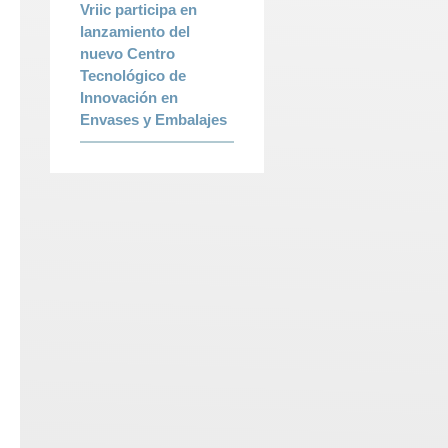
Vriic participa en
lanzamiento del
nuevo Centro
Tecnológico de
Innovación en
Envases y Embalajes