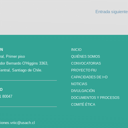
Entrada siguient
ÓN
INICIO
al, Primer piso
QUIÉNES SOMOS
ador Bernardo O'Higgins 3363,
CONVOCATORIAS
entral, Santiago de Chile.
PROYECTO FIU
CAPACIDADES DE I+D
NOTICIAS
NO
DIVULGACIÓN
1 80047
DOCUMENTOS Y PROCESOS
COMITÉ ÉTICA
iones.vriic@usach.cl