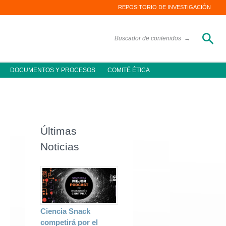
REPOSITORIO DE INVESTIGACIÓN
Bus
Buscador de contenidos
→
DOCUMENTOS Y PROCESOS
COMITÉ ÉTICA
Últimas
Noticias
Ciencia Snack
competirá por el