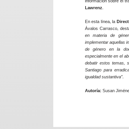
información sobre el t
Lawrenz
.
En esta línea, la
Direc
Ávalos Carrasco, des
en materia de géner
implementar aquellas in
de género en la docen
especialmente en el ab
debatir estos temas, s
Santiago para erradic
igualdad sustantiva”
.
Autoría:
Susan Jiméne