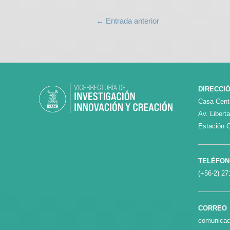
←
Entrada anterior
DIRECCI
Casa Centr
Av. Libert
Estación C
TELÉFO
(+56-2) 27
CORREO
comunicac