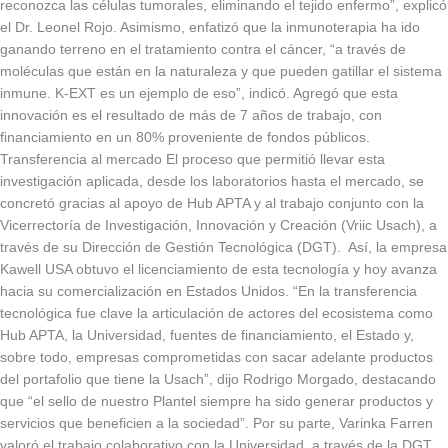
reconozca las células tumorales, eliminando el tejido enfermo”, explicó
el Dr. Leonel Rojo. Asimismo, enfatizó que la inmunoterapia ha ido
ganando terreno en el tratamiento contra el cáncer, “a través de
moléculas que están en la naturaleza y que pueden gatillar el sistema
inmune. K-EXT es un ejemplo de eso”, indicó. Agregó que esta
innovación es el resultado de más de 7 años de trabajo, con
financiamiento en un 80% proveniente de fondos públicos.
Transferencia al mercado El proceso que permitió llevar esta
investigación aplicada, desde los laboratorios hasta el mercado, se
concretó gracias al apoyo de Hub APTA y al trabajo conjunto con la
Vicerrectoría de Investigación, Innovación y Creación (Vriic Usach), a
través de su Dirección de Gestión Tecnológica (DGT). Así, la empresa
Kawell USA obtuvo el licenciamiento de esta tecnología y hoy avanza
hacia su comercialización en Estados Unidos. “En la transferencia
tecnológica fue clave la articulación de actores del ecosistema como
Hub APTA, la Universidad, fuentes de financiamiento, el Estado y,
sobre todo, empresas comprometidas con sacar adelante productos
del portafolio que tiene la Usach”, dijo Rodrigo Morgado, destacando
que “el sello de nuestro Plantel siempre ha sido generar productos y
servicios que beneficien a la sociedad”. Por su parte, Varinka Farren
valoró el trabajo colaborativo con la Universidad, a través de la DGT,