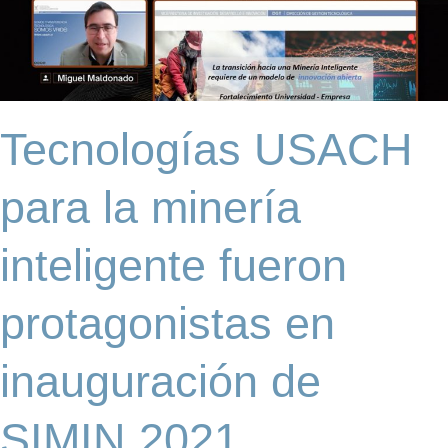
para
la
minería
inteligente
fueron
protagonistas
Tecnologías USACH
en
inauguración
de
para la minería
SIMIN
2021
inteligente fueron
protagonistas en
inauguración de
SIMIN 2021