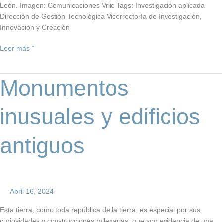
León. Imagen: Comunicaciones Vriic Tags: Investigación aplicada
Dirección de Gestión Tecnológica Vicerrectoría de Investigación,
Innovación y Creación
Leer más ”
Monumentos
Monumentos
inusuales
y
inusuales y edificios
edificios
antiguos
antiguos
Abril 16, 2024
Esta tierra, como toda república de la tierra, es especial por sus
curiosidades y construcciones milenarias, que son evidencia de una