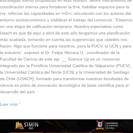
estrategias fueron propuestas en esta reunión: definir mecanismos de
coordinación interna para fortalecer la tt+e, habilitar espacios para la
i+e, reforzar las capacidades en I+D+i, vinculación con los actores del
entorno socioeconómico y visibilizar el trabajo del consorcio. “Estamos
en una etapa de calificación temprana. Nuestra expectativa como
Usach es que de aquí a abril de este año tengamos una planificación
más acabada, tomando en cuenta las sugerencias que ustedes nos
hacen. Algo que funcione para nosotros, para la PUCV, la UCN y para
la industria”, expresó el Dr. Felipe Herrera U., coordinador de la
Facultad de Ciencia de este eje. __ Science Up es un consorcio
integrado por la Pontificia Universidad Católica de Valparaíso (PUCV),
la Universidad Católica del Norte (UCN) y la Universidad de Santiago
de Chile (USACH), formado para transformar nuestras facultades de
ciencia en polos de innovación tecnológica de base científica para el
desarrollo del país.
Leer más ”
Tecnologías
USACH