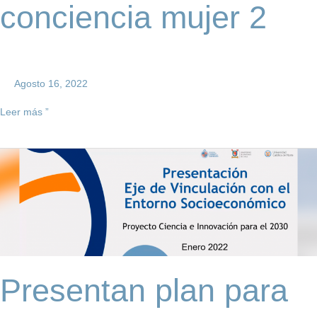
conciencia
conciencia mujer 2
mujer
2
Agosto 16, 2022
Leer más ”
Presentan
plan
para
fortalecer
vínculo
entre
el
entorno
Presentan plan para
socioeconómico
y
la