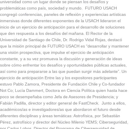
universidad como un lugar donde se piensan los desafíos y
problemáticas como país, sociedad y mundo. FUTURO USACH
congregó conferencias, paneles de reflexión y experiencias artísticas
inmersivas donde diferentes exponentes de la USACH lideraron el
inicio de un ejercicio de anticipación para el desarrollo de soluciones
que den respuesta a los desafíos del mañana. El Rector de la
Universidad de Santiago de Chile, Dr. Rodrigo Vidal Rojas, destacó
que la misión principal de FUTURO USACH es “desarrollar y mantener
una visión prospectiva, que impulse el ejercicio de anticipación
constante, y a su vez promueva la discusión y generación de ideas
sobre cómo enfrentar los desafíos y oportunidades públicas actuales,
así como para prepararse a las que puedan surgir más adelante”. Un
ejercicio de anticipación Entre las y los expositores participantes
estuvo Pablo Zamora, Presidente de Fundación Chile y Co-fundador
Not Co; Lucía Dammert, Doctora en Ciencia Política quien hasta hace
poco se desempeñaba como Jefa de Asesores de Presidencia; y
Fabián Padilla, director y editor general de FastCheck. Junto a ellos,
académicos/as e investigadores/as que abordaron el futuro desde
diferentes disciplinas y áreas temáticas: Astrofísica, por Sebastián
Pérez, astrofísico y director del Núcleo Milenio YEMS; Ciberseguridad,
por Carlos Lobos, Director del Programa de Ciberseguridad de