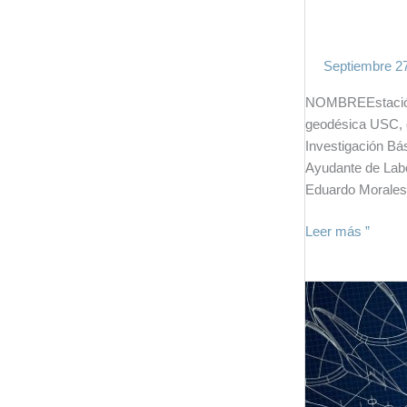
Septiembre 2
NOMBREEstación
geodésica USC,
Investigación B
Ayudante de Lab
Eduardo Morale
Leer más ”
Laboratorio
de
Materiales
y
Geotecnia