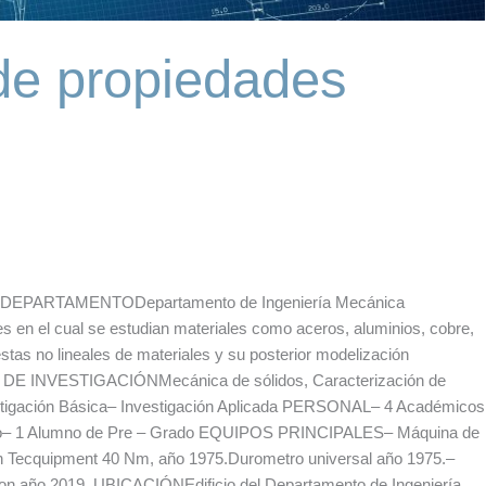
de propiedades
ía DEPARTAMENTODepartamento de Ingeniería Mecánica
en el cual se estudian materiales como aceros, aluminios, cobre,
as no lineales de materiales y su posterior modelización
EA DE INVESTIGACIÓNMecánica de sólidos, Caracterización de
tigación Básica– Investigación Aplicada PERSONAL– 4 Académicos
Grado– 1 Alumno de Pre – Grado EQUIPOS PRINCIPALES– Máquina de
n Tecquipment 40 Nm, año 1975.Durometro universal año 1975.–
on año 2019. UBICACIÓNEdificio del Departamento de Ingeniería