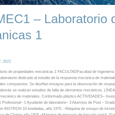
EC1 – Laboratorio 
nicas 1
7, 2021
rio de propiedades mecánicas 1 FACULTADFacultad de Ingenier
atorio dedicado al estudio de la respuesta mecánica de materiales 
les compuestos. Se diseñan ensayos para la observación de respuest
Además se realizan estudios de falla de elementos mecánicos. LÍN
mecánico de materiales, Conformado plástico ACTIVIDADES– Inves
 1 Profesional– 1 Ayudante de laboratorio– 3 Alumnos de Post – 
ión INSTRON 10 toneladas, año 1975. –Máquina de ensayo de torsió
yo de Charpy año 1975.–Máquina de ensayos de tracción zwick 10 t