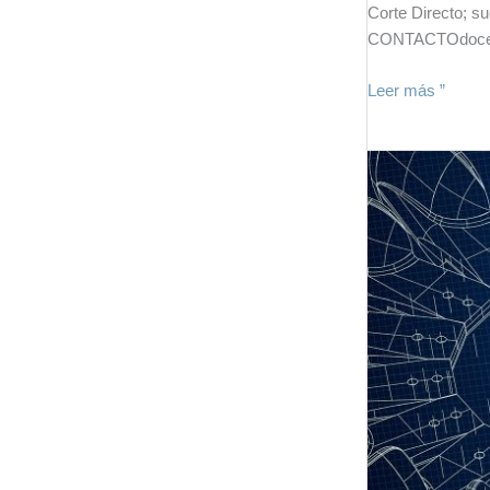
Corte Directo;
CONTACTOdocenci
Leer más ”
LABMEC1
–
Laboratorio
de
propiedades
mecánicas
1