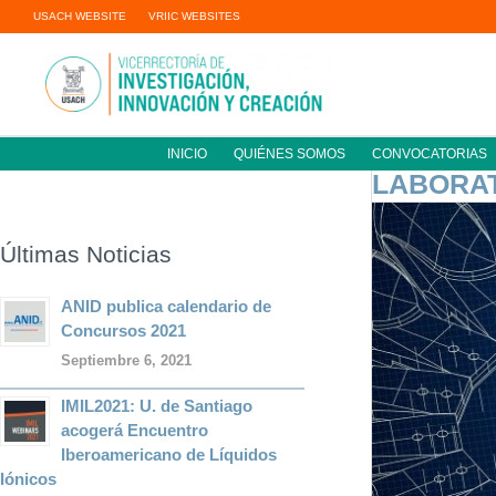
Ir
USACH WEBSITE
VRIIC WEBSITES
al
contenido
INICIO
QUIÉNES SOMOS
CONVOCATORIAS
LABORA
Informática
Colaborativa
Últimas Noticias
ANID publica calendario de
Concursos 2021
Septiembre 6, 2021
IMIL2021: U. de Santiago
acogerá Encuentro
Iberoamericano de Líquidos
Iónicos