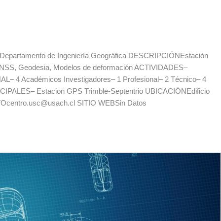
artamento de Ingeniería Geográfica DESCRIPCIÓNEstación
NSS, Geodesia, Modelos de deformación ACTIVIDADES–
AL– 4 Académicos Investigadores– 1 Profesional– 2 Técnico– 4
NCIPALES– Estacion GPS Trimble-Septentrio UBICACIÓNEdificio
Ocentro.usc@usach.cl SITIO WEBSin Datos