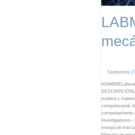
LABM
mecá
Septiembre 2
NOMBRELaborato
DESCRIPCIÓNLabor
madera y materia
computacional. 
comportamiento 
Investigadores–
ensayo de tracc
Máquina de ensa