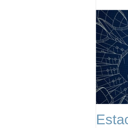
Estación
GNSS
USC
Esta