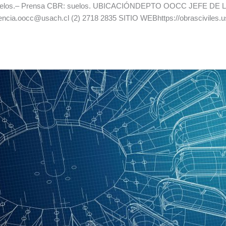
 suelos.– Prensa CBR: suelos. UBICACIÓNDEPTO OOCC JEFE DE
a.oocc@usach.cl (2) 2718 2835 SITIO WEBhttps://obrasciviles.us