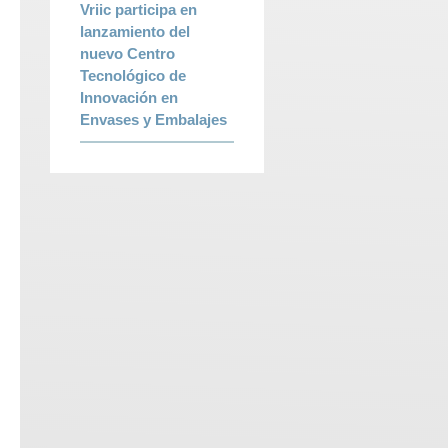
Vriic participa en
lanzamiento del
nuevo Centro
Tecnológico de
Innovación en
Envases y Embalajes