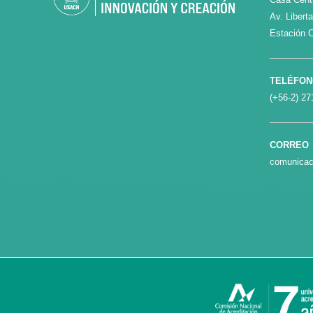
Av. Libert
Estación C
TELÉFO
(+56-2) 27
CORREO
comunicac