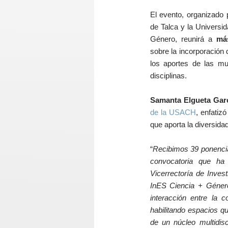
El evento, organizado 
de Talca y la Universi
Género, reunirá a
má
sobre la incorporación 
los aportes de las mu
disciplinas.
Samanta Elgueta Gar
de la USACH
, enfatiz
que aporta la diversida
“
Recibimos 39 ponenci
convocatoria que ha
Vicerrectoría de Inves
InES Ciencia + Género
interacción entre la 
habilitando espacios q
de un núcleo multidisc