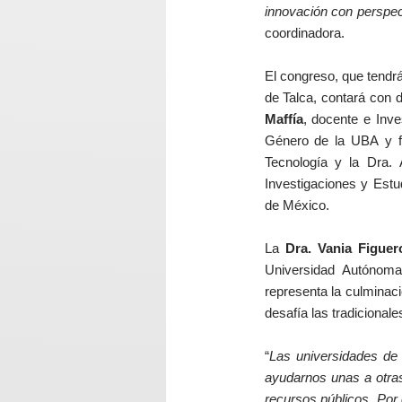
innovación con perspect
coordinadora.
El congreso, que tendr
de Talca, contará con 
Maffía
, docente e Inves
Género de la UBA y f
Tecnología y la Dra. 
Investigaciones y Est
de México.
La
Dra. Vania Figuer
Universidad Autónoma
representa la culminac
desafía las tradicionale
“
Las universidades de
ayudarnos unas a otras
recursos públicos. Por 