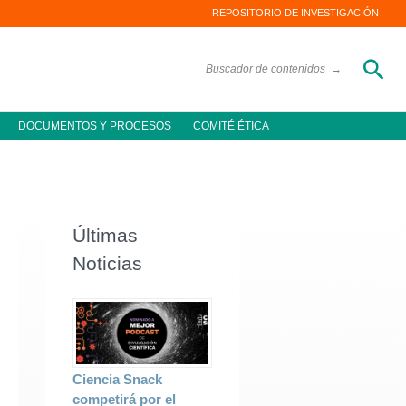
REPOSITORIO DE INVESTIGACIÓN
Bus
Buscador de contenidos
→
DOCUMENTOS Y PROCESOS
COMITÉ ÉTICA
Últimas
Noticias
Ciencia Snack
competirá por el