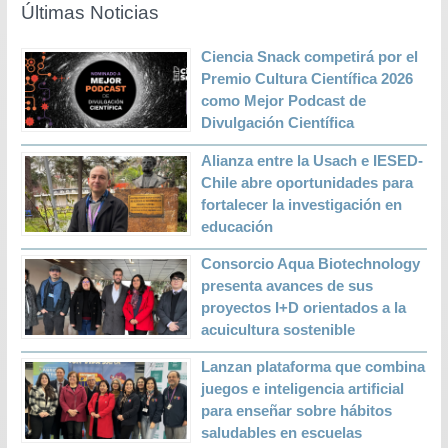
Últimas Noticias
Ciencia Snack competirá por el
Premio Cultura Científica 2026
como Mejor Podcast de
Divulgación Científica
Alianza entre la Usach e IESED-
Chile abre oportunidades para
fortalecer la investigación en
educación
Consorcio Aqua Biotechnology
presenta avances de sus
proyectos I+D orientados a la
acuicultura sostenible
Lanzan plataforma que combina
juegos e inteligencia artificial
para enseñar sobre hábitos
saludables en escuelas