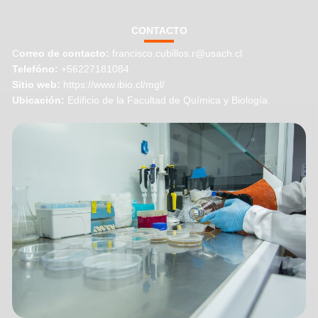
CONTACTO
C
orreo de contacto:
francisco.cubillos.r@usach.cl
Telefóno:
+56227181084
Sitio web:
https://www.ibio.cl/mgl/
Ubicación:
Edificio de la Facultad de Química y Biología.