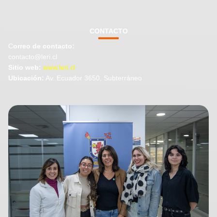
CONTACTO
C
orreo de contacto:
contacto@leri.cl
Sitio web:
www.leri.cl
Ubicación:
Av. Ecuador 3650, Subterráneo