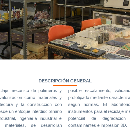
DESCRIPCIÓN GENERAL
iclaje mecánico de polímeros y
idando pruebas de concepto y
valorización como materiales y
rización de materiales y ensayos
tectura y la construcción con
torio cuenta con máquinas e
de un enfoque interdisciplinario
 mecánico, análisis ambiental del
dustrial, ingeniería industrial e
ión de gases atmosféricos
 materiales, se desarrollan
contaminantes e impresión 3D.