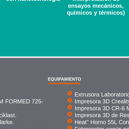
ensayos mecánicos,
químicos y térmicos)
EQUIPAMIENTO
Extrusora Laborator
UM FORMED 725-
Impresora 3D Creali
Impresora 3D CR-6 
iklast.
Impresora 3D de Resi
arke.
Heat" Horno 55L Con
Fotoreactor según 