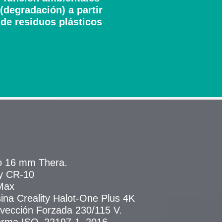
(degradación) a partir
de residuos plásticos
io 16 mm Thera.
ty CR-10
Max
na Creality Halot-One Plus 4K
vección Forzada 230/115 V.
norma ISO_22197-1_2016.