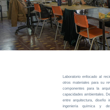
Laboratorio enfocado al rec
posible escalamiento, val
otros materiales para su re
prototipado mediante caracte
componentes para la arqui
según normas. El labora
capacidades ambientales. Des
instrumentos para el reciclaje
entre arquitectura, diseño in
potencial de degradac
ingeniería química y de