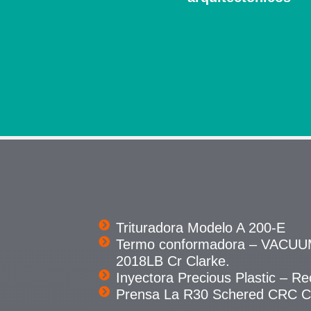
Trituradora Modelo A 200-E
Termo conformadora – VACU
2018LB Cr Clarke.
Inyectora Precious Plastic – Rec
Prensa La R30 Schered CRC Cl