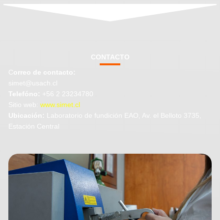
CONTACTO
C
orreo de contacto:
simet@usach.cl
Telefóno:
+56 2 23234780
Sitio web:
www.simet.cl
Ubicación:
Laboratorio de fundición EAO, Av. el Belloto 3735,
Estación Central