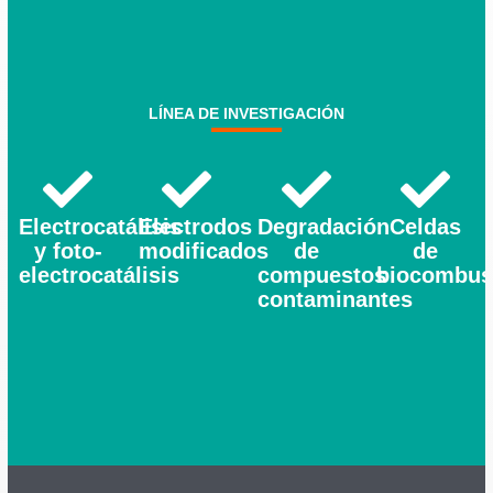
LÍNEA DE INVESTIGACIÓN
Electrocatálisis
Electrodos
Degradación
Celdas
y foto-
modificados
de
de
electrocatálisis
compuestos
biocombus
contaminantes