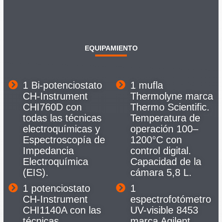
EQUIPAMIENTO
1 Bi-potenciostato
1 mufla
CH-Instrument
Thermolyne marca
CHI760D con
Thermo Scientific.
todas las técnicas
Temperatura de
electroquímicas y
operación 100–
Espectroscopía de
1200°C con
Impedancia
control digital.
Electroquímica
Capacidad de la
(EIS).
cámara 5,8 L.
1 potenciostato
1
CH-Instrument
espectrofotómetro
CHI1140A con las
UV-visible 8453
técnicas
marca Agilent.