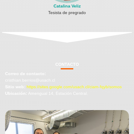
Catalina Veliz
Tesista de pregrado
CONTACTO
Correo de contacto:
cristhian.berrios@usach.cl
Sitio web:
https://sites.google.com/usach.cl/ciam-fqyb/somos
Ubicación:
Amengual 14, Estación Central.