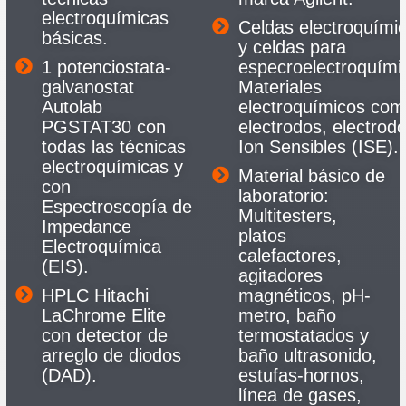
electroquímicas
Celdas electroquími
básicas.
y celdas para
1 potenciostata-
especroelectroquími
galvanostat
Materiales
Autolab
electroquímicos com
PGSTAT30 con
electrodos, electrod
todas las técnicas
Ion Sensibles (ISE).
electroquímicas y
Material básico de
con
laboratorio:
Espectroscopía de
Multitesters,
Impedance
platos
Electroquímica
calefactores,
(EIS).
agitadores
HPLC Hitachi
magnéticos, pH-
LaChrome Elite
metro, baño
con detector de
termostatados y
arreglo de diodos
baño ultrasonido,
(DAD).
estufas-hornos,
línea de gases,