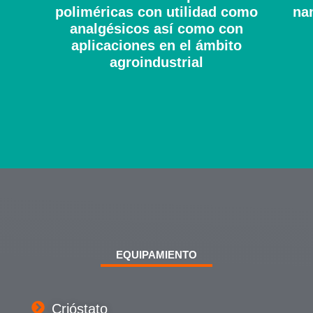
poliméricas con utilidad como
na
analgésicos así como con
aplicaciones en el ámbito
agroindustrial
EQUIPAMIENTO
Crióstato