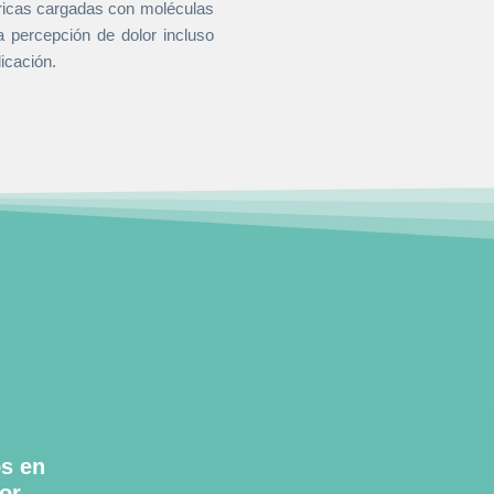
éricas cargadas con moléculas
la percepción de dolor incluso
icación.
os en
or