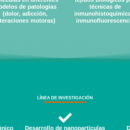
delos de patologías
técnicas de
(dolor, adicción,
inmunohistoquímica
lteraciones motoras)
inmunofluorescenc
LÍNEA DE INVESTIGACIÓN
ónico
Desarrollo de nanopartículas
D