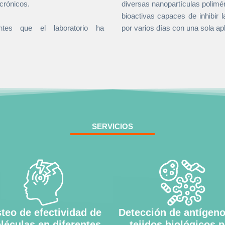
crónicos.
diversas nanopartículas polim
bioactivas capaces de inhibir 
ntes que el laboratorio ha
por varios días con una sola apl
SERVICIOS
teo de efectividad de
Detección de antígen
léculas en diferentes
tejidos biológicos p