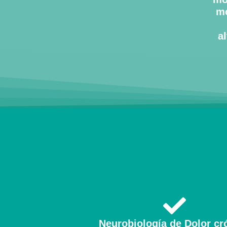
mo
a
Neurobiología de Dolor cr