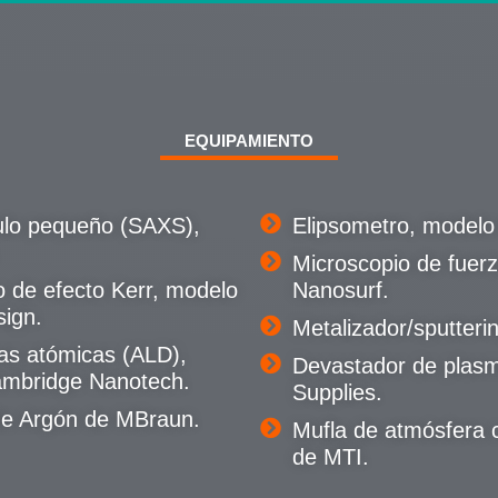
EQUIPAMIENTO
ulo pequeño (SAXS),
Elipsometro, modelo
Microscopio de fuer
 de efecto Kerr, modelo
Nanosurf.
ign.
Metalizador/sputteri
as atómicas (ALD),
Devastador de plasm
mbridge Nanotech.
Supplies.
de Argón de MBraun.
Mufla de atmósfera 
de MTI.