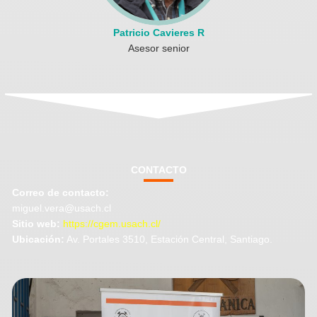
Patricio Cavieres R
Asesor senior
CONTACTO
Correo de contacto:
miguel.vera@usach.cl
Sitio web:
https://cgem.usach.cl/
Ubicación:
Av. Portales 3510, Estación Central, Santiago.