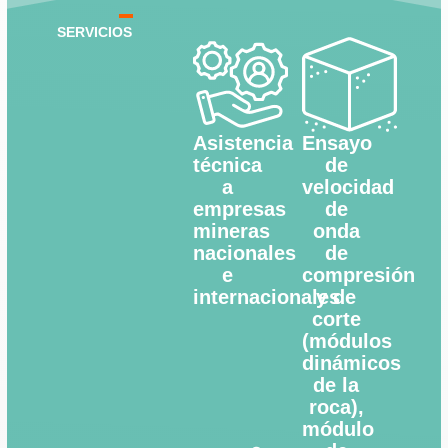
SERVICIOS
Asistencia
Ensayo
técnica
de
a
velocidad
empresas
de
mineras
onda
nacionales
de
e
compresión
internacionales
y de
corte
(módulos
dinámicos
de la
roca),
módulo