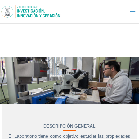
Ir
al
contenido
Laboratorio de Mecánica de Rocas
Facultad de Ingeniería – Ingeniería en Minas
DESCRIPCIÓN GENERAL
El Laboratorio tiene como objetivo estudiar las propiedades