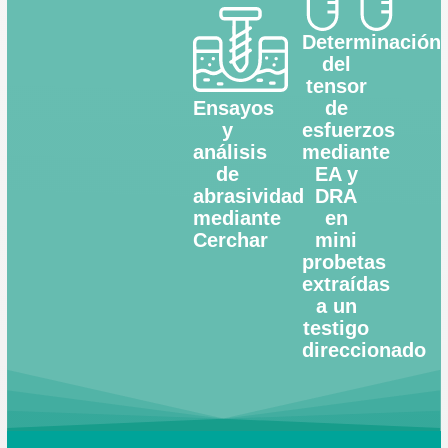
Determinación
del
tensor
Ensayos
de
y
esfuerzos
análisis
mediante
de
EA y
abrasividad
DRA
mediante
en
Cerchar
mini
probetas
extraídas
a un
testigo
direccionado