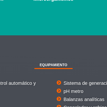
EQUIPAMIENTO
ntrol automático y
Sistema de generaci
pH metro
Balanzas analíticas