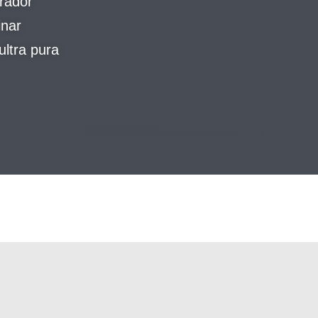
erador
inar
ltra pura