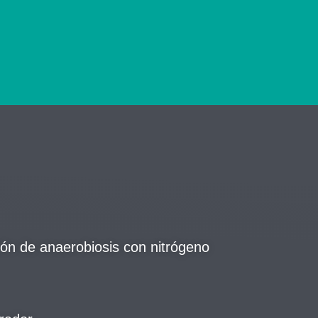
ón de anaerobiosis con nitrógeno