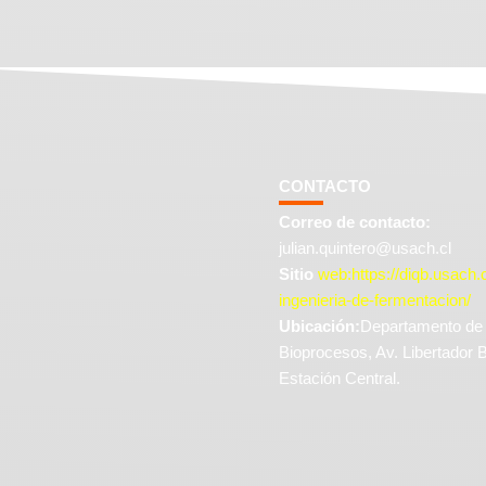
CONTACTO
Correo de contacto:
julian.quintero@usach.cl
Sitio
web:https://diqb.usach.c
ingenieria-de-fermentacion/
Ubicación:
Departamento de 
Bioprocesos, Av. Libertador 
Estación Central.