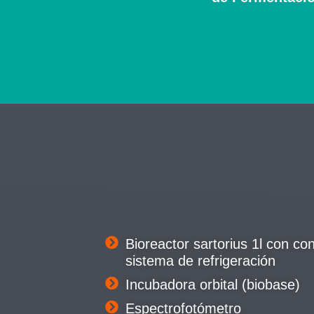
Bioreactor sartorius 1l con co
sistema de refrigeración
Incubadora orbital (biobase)
Espectrofotómetro