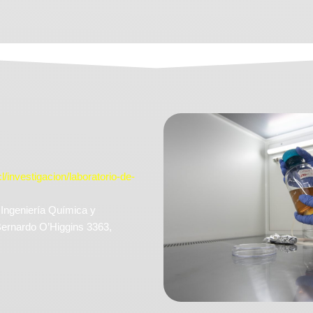
l/investigacion/laboratorio-de-
Ingeniería Química y
Bernardo O’Higgins 3363,